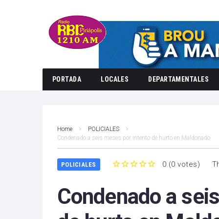
PORTADA
LOCALES
DEPARTAMENTALES
Home
POLICIALES
Condenado a seis meses por intento de hurto en Maldonado
0
(
0 votes
)
T
POLICIALES
1
2
3
4
5
Condenado a seis