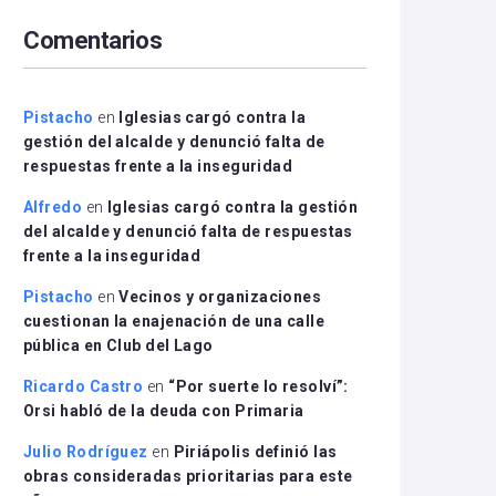
arriba/abajo
Comentarios
para
aumentar
o
disminuir
Pistacho
en
Iglesias cargó contra la
el
gestión del alcalde y denunció falta de
volumen.
respuestas frente a la inseguridad
Alfredo
en
Iglesias cargó contra la gestión
del alcalde y denunció falta de respuestas
frente a la inseguridad
Pistacho
en
Vecinos y organizaciones
cuestionan la enajenación de una calle
pública en Club del Lago
Ricardo Castro
en
“Por suerte lo resolví”:
Orsi habló de la deuda con Primaria
Julio Rodríguez
en
Piriápolis definió las
obras consideradas prioritarias para este