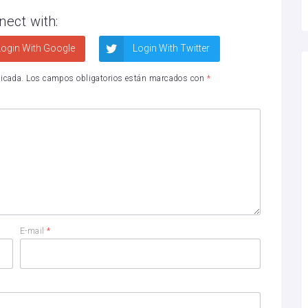
nect with:
ogin With Google
Login With Twitter
licada.
Los campos obligatorios están marcados con
*
E-mail
*