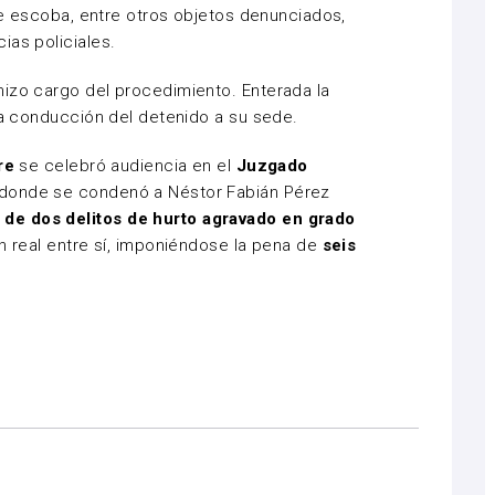
 de escoba, entre otros objetos denunciados,
ias policiales.
izo cargo del procedimiento. Enterada la
 la conducción del detenido a su sede.
re
se celebró audiencia en el
Juzgado
 donde se condenó a Néstor Fabián Pérez
de dos delitos de hurto agravado en grado
ón real entre sí, imponiéndose la pena de
seis