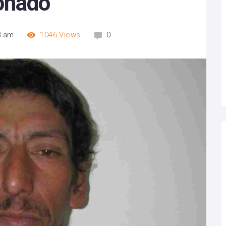
onado
8 am
1046
Views
0