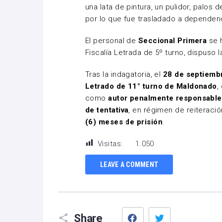
una lata de pintura, un pulidor, palos
por lo que fue trasladado a dependenc
El personal de
Seccional Primera
se h
Fiscalía Letrada de 5º turno, dispuso
Tras la indagatoria, el
28 de septiemb
Letrado de 11° turno de Maldonado
,
como
autor penalmente responsable 
de tentativa
, en régimen de reiteraci
(6) meses de prisión
.
Visitas:
1.050
LEAVE A COMMENT
Facebook
Twitter
Share