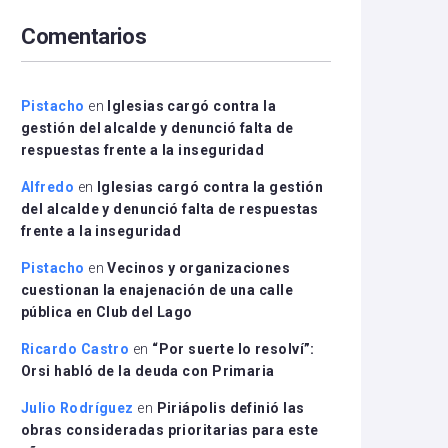
arriba/abajo
Comentarios
para
aumentar
o
disminuir
Pistacho
en
Iglesias cargó contra la
el
gestión del alcalde y denunció falta de
volumen.
respuestas frente a la inseguridad
Alfredo
en
Iglesias cargó contra la gestión
del alcalde y denunció falta de respuestas
frente a la inseguridad
Pistacho
en
Vecinos y organizaciones
cuestionan la enajenación de una calle
pública en Club del Lago
Ricardo Castro
en
“Por suerte lo resolví”:
Orsi habló de la deuda con Primaria
Julio Rodríguez
en
Piriápolis definió las
obras consideradas prioritarias para este