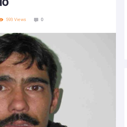
do
593
Views
0