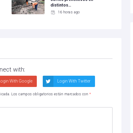
distintos…
16 horas ago
nect with:
ogin With Google
Login With Twitter
licada.
Los campos obligatorios están marcados con
*