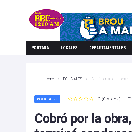
PORTADA
LOCALES
DEPARTAMENTALES
Home
POLICIALES
Cobró por la obra, desapa
0
(
0 votes
)
T
POLICIALES
1
2
3
4
5
Cobró por la obra