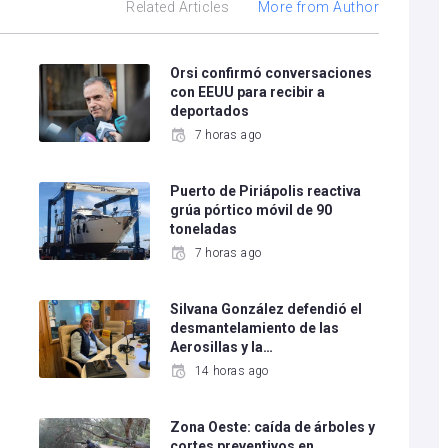
Related Articles
More from Author
e
Orsi confirmó conversaciones
con EEUU para recibir a
deportados
7 horas ago
Puerto de Piriápolis reactiva
grúa pórtico móvil de 90
toneladas
7 horas ago
Silvana González defendió el
desmantelamiento de las
Aerosillas y la…
14 horas ago
Zona Oeste: caída de árboles y
cortes preventivos en