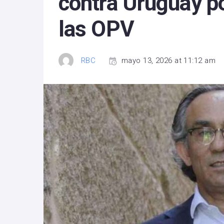
contra Uruguay p
las OPV
RBC
mayo 13, 2026 at 11:12 am