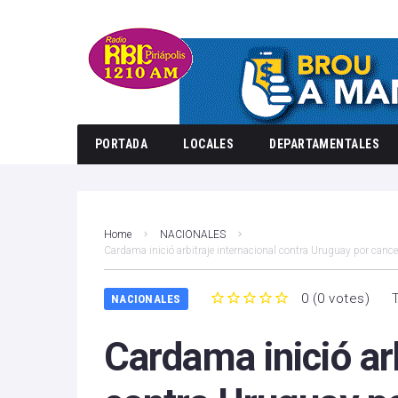
PORTADA
LOCALES
DEPARTAMENTALES
Home
NACIONALES
Cardama inició arbitraje internacional contra Uruguay por canc
0
(
0 votes
)
NACIONALES
1
2
3
4
5
Cardama inició arb