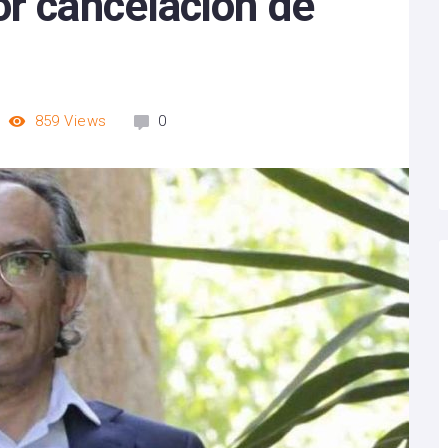
or cancelación de
859
Views
0