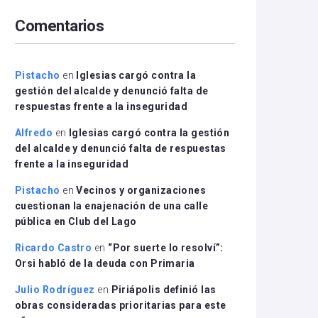
arriba/abajo
Comentarios
para
aumentar
o
disminuir
Pistacho
en
Iglesias cargó contra la
el
gestión del alcalde y denunció falta de
volumen.
respuestas frente a la inseguridad
Alfredo
en
Iglesias cargó contra la gestión
del alcalde y denunció falta de respuestas
frente a la inseguridad
Pistacho
en
Vecinos y organizaciones
cuestionan la enajenación de una calle
pública en Club del Lago
Ricardo Castro
en
“Por suerte lo resolví”:
Orsi habló de la deuda con Primaria
Julio Rodríguez
en
Piriápolis definió las
obras consideradas prioritarias para este