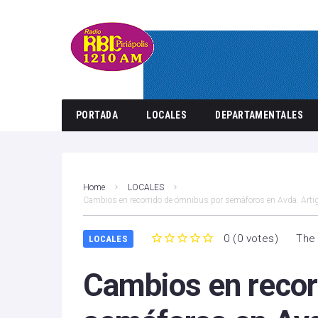
PORTADA
LOCALES
DEPARTAMENTALES
Home
LOCALES
Cambios en recorrido de ómnibus por semáforos en Avda. Arti
0
(
0 votes
)
The 
LOCALES
1
2
3
4
5
Cambios en recor