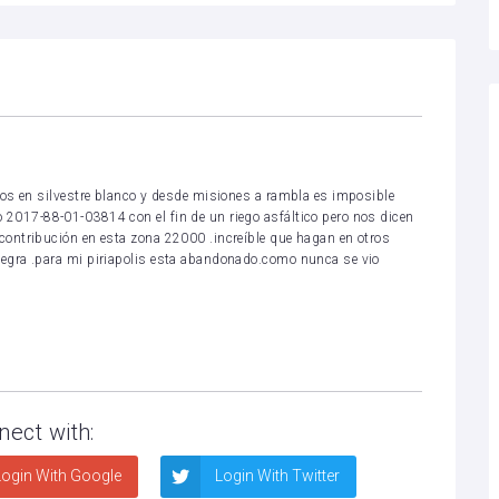
imos en silvestre blanco y desde misiones a rambla es imposible
 2017-88-01-03814 con el fin de un riego asfáltico pero nos dicen
contribución en esta zona 22000 .increíble que hagan en otros
negra .para mi piriapolis esta abandonado.como nunca se vio
nect with:
ogin With Google
Login With Twitter