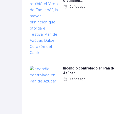
distinción…
6 años ago
Incendio controlado en Pan d
Azúcar
7 años ago