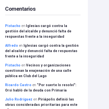
arriba/abajo
Comentarios
para
aumentar
o
disminuir
Pistacho
en
Iglesias cargó contra la
el
gestión del alcalde y denunció falta de
volumen.
respuestas frente a la inseguridad
Alfredo
en
Iglesias cargó contra la gestión
del alcalde y denunció falta de respuestas
frente a la inseguridad
Pistacho
en
Vecinos y organizaciones
cuestionan la enajenación de una calle
pública en Club del Lago
Ricardo Castro
en
“Por suerte lo resolví”:
Orsi habló de la deuda con Primaria
Julio Rodríguez
en
Piriápolis definió las
obras consideradas prioritarias para este