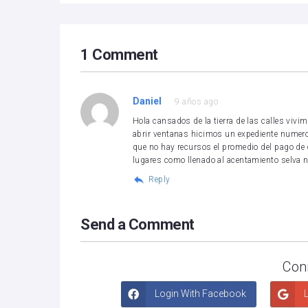
1 Comment
Daniel
9 años ago
Hola cansados de la tierra de las calles viv
abrir ventanas hicimos un expediente numero
que no hay recursos el promedio del pago de 
lugares como llenado al acentamiento selva 
Reply
Send a Comment
Con
Login With Facebook
L