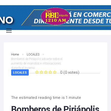
Home
LOCALES
Bomberos de Piriápolis advierte sobre el
aumento de incendios e intoxicaciones
durante el invierno
0
(
0 votes
)
LOCALES
1
2
3
4
5
The estimated reading time is 1 minute
Bomberos de Piriápolis