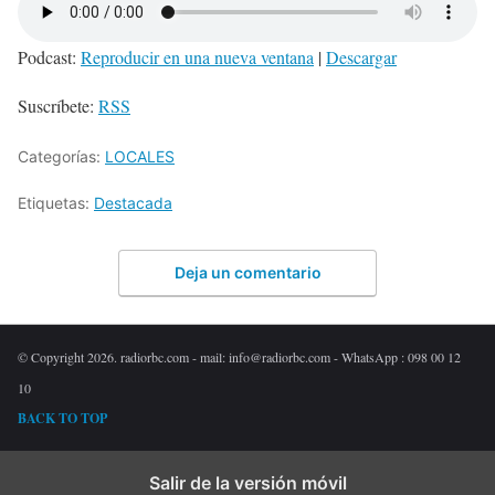
Podcast:
Reproducir en una nueva ventana
|
Descargar
Suscríbete:
RSS
Categorías:
LOCALES
Etiquetas:
Destacada
Deja un comentario
© Copyright 2026. radiorbc.com - mail: info@radiorbc.com - WhatsApp : 098 00 12
10
BACK TO TOP
Salir de la versión móvil