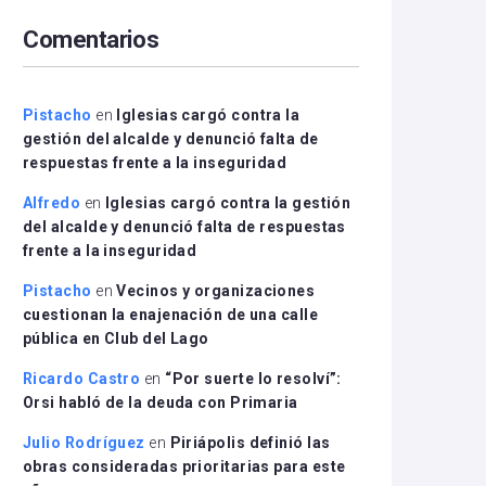
arriba/abajo
Comentarios
para
aumentar
o
disminuir
Pistacho
en
Iglesias cargó contra la
el
gestión del alcalde y denunció falta de
volumen.
respuestas frente a la inseguridad
Alfredo
en
Iglesias cargó contra la gestión
del alcalde y denunció falta de respuestas
frente a la inseguridad
Pistacho
en
Vecinos y organizaciones
cuestionan la enajenación de una calle
pública en Club del Lago
Ricardo Castro
en
“Por suerte lo resolví”:
Orsi habló de la deuda con Primaria
Julio Rodríguez
en
Piriápolis definió las
obras consideradas prioritarias para este