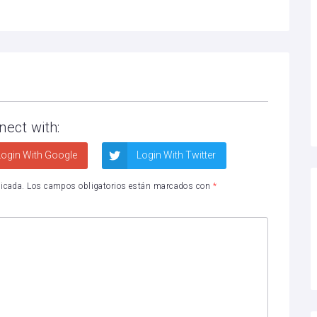
nect with:
ogin With Google
Login With Twitter
licada.
Los campos obligatorios están marcados con
*