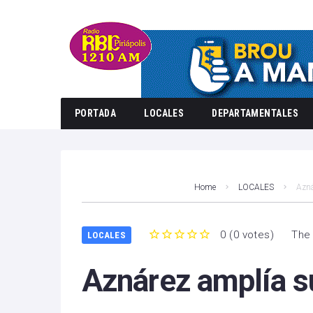
PORTADA
LOCALES
DEPARTAMENTALES
Home
LOCALES
Azná
0
(
0 votes
)
The 
LOCALES
1
2
3
4
5
Aznárez amplía s