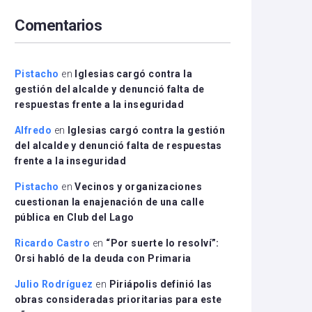
arriba/abajo
Comentarios
para
aumentar
o
disminuir
Pistacho
en
Iglesias cargó contra la
el
gestión del alcalde y denunció falta de
volumen.
respuestas frente a la inseguridad
Alfredo
en
Iglesias cargó contra la gestión
del alcalde y denunció falta de respuestas
frente a la inseguridad
Pistacho
en
Vecinos y organizaciones
cuestionan la enajenación de una calle
pública en Club del Lago
Ricardo Castro
en
“Por suerte lo resolví”:
Orsi habló de la deuda con Primaria
Julio Rodríguez
en
Piriápolis definió las
obras consideradas prioritarias para este