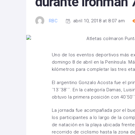
durante Ironman 
RBC
abril 10, 2018 at 8:07 am
Uno de los eventos deportivos más exi
domingo 8 de abril en la Península. Má
kilómetros para completar las tres et
El argentino Gonzalo Acosta fue el pr
´13´´38´´´. En la categoría Damas, Luis
obtuvo la primera posición con 40´50´´3
La jornada fue acompañada por el bue
los participantes a lo largo de la comp
de natación en la playa ubicada frente
recorrido de ciclismo hasta la zona de