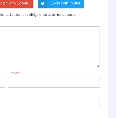
ogin With Google
Login With Twitter
licada.
Los campos obligatorios están marcados con
*
E-mail
*