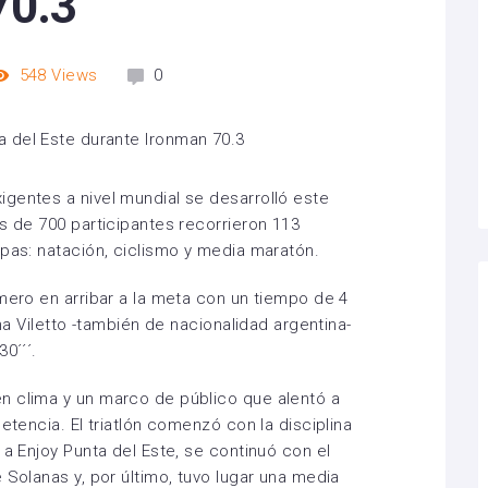
70.3
548
Views
0
gentes a nivel mundial se desarrolló este
s de 700 participantes recorrieron 113
apas: natación, ciclismo y media maratón.
imero en arribar a la meta con un tiempo de 4
ina Viletto -también de nacionalidad argentina-
0´´´.
n clima y un marco de público que alentó a
etencia. El triatlón comenzó con la disciplina
 a Enjoy Punta del Este, se continuó con el
 Solanas y, por último, tuvo lugar una media