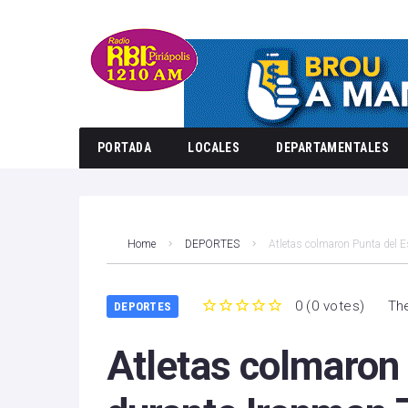
PORTADA
LOCALES
DEPARTAMENTALES
Home
DEPORTES
Atletas colmaron Punta del E
0
(
0 votes
)
The
DEPORTES
1
2
3
4
5
Atletas colmaron 