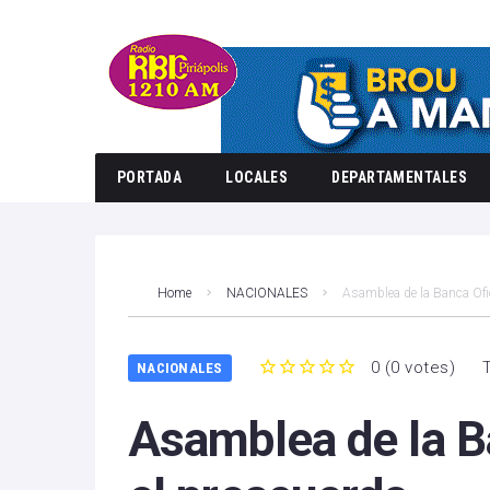
PORTADA
LOCALES
DEPARTAMENTALES
Home
NACIONALES
Asamblea de la Banca Ofic
0
(
0 votes
)
NACIONALES
1
2
3
4
5
Asamblea de la B