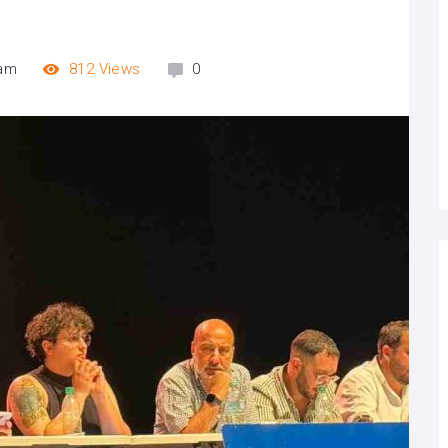
 am
812
Views
0