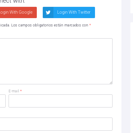
nect with:
ogin With Google
Login With Twitter
licada.
Los campos obligatorios están marcados con
*
E-mail
*