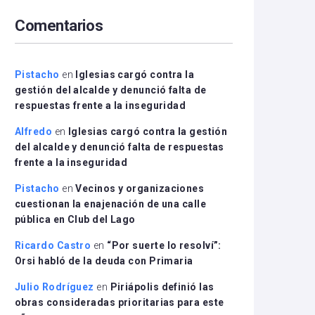
arriba/abajo
Comentarios
para
aumentar
o
disminuir
Pistacho
en
Iglesias cargó contra la
el
gestión del alcalde y denunció falta de
volumen.
respuestas frente a la inseguridad
Alfredo
en
Iglesias cargó contra la gestión
del alcalde y denunció falta de respuestas
frente a la inseguridad
Pistacho
en
Vecinos y organizaciones
cuestionan la enajenación de una calle
pública en Club del Lago
Ricardo Castro
en
“Por suerte lo resolví”:
Orsi habló de la deuda con Primaria
Julio Rodríguez
en
Piriápolis definió las
obras consideradas prioritarias para este