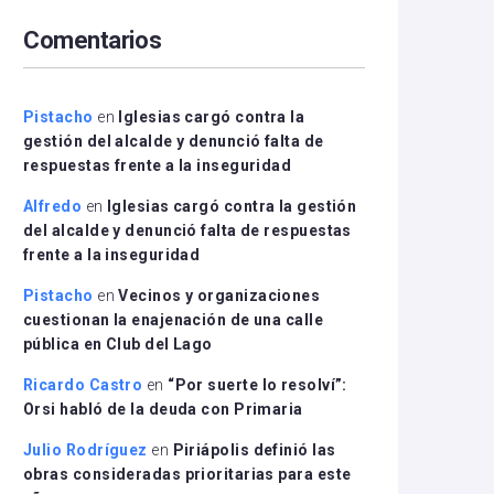
arriba/abajo
Comentarios
para
aumentar
o
disminuir
Pistacho
en
Iglesias cargó contra la
el
gestión del alcalde y denunció falta de
volumen.
respuestas frente a la inseguridad
Alfredo
en
Iglesias cargó contra la gestión
del alcalde y denunció falta de respuestas
frente a la inseguridad
Pistacho
en
Vecinos y organizaciones
cuestionan la enajenación de una calle
pública en Club del Lago
Ricardo Castro
en
“Por suerte lo resolví”:
Orsi habló de la deuda con Primaria
Julio Rodríguez
en
Piriápolis definió las
obras consideradas prioritarias para este