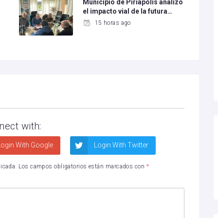
Municipio de Piriápolis analizó
el impacto vial de la futura…
15 horas ago
nect with:
ogin With Google
Login With Twitter
licada.
Los campos obligatorios están marcados con
*