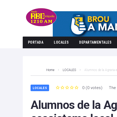
PORTADA
LOCALES
DEPARTAMENTALES
Home
LOCALES
Alumnos de la Agraria e
0
(
0 votes
)
The 
LOCALES
1
2
3
4
5
Alumnos de la Ag