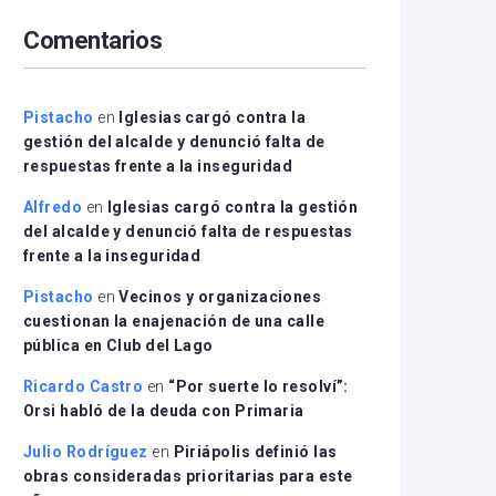
arriba/abajo
Comentarios
para
aumentar
o
disminuir
Pistacho
en
Iglesias cargó contra la
el
gestión del alcalde y denunció falta de
volumen.
respuestas frente a la inseguridad
Alfredo
en
Iglesias cargó contra la gestión
del alcalde y denunció falta de respuestas
frente a la inseguridad
Pistacho
en
Vecinos y organizaciones
cuestionan la enajenación de una calle
pública en Club del Lago
Ricardo Castro
en
“Por suerte lo resolví”:
Orsi habló de la deuda con Primaria
Julio Rodríguez
en
Piriápolis definió las
obras consideradas prioritarias para este