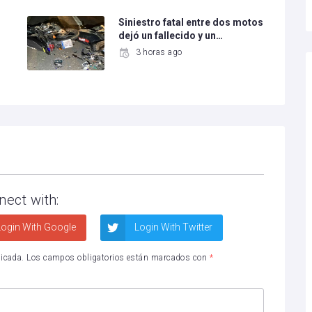
Siniestro fatal entre dos motos
dejó un fallecido y un…
3 horas ago
nect with:
ogin With Google
Login With Twitter
licada.
Los campos obligatorios están marcados con
*