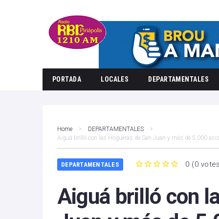
PORTADA
LOCALES
DEPARTAMENTALES
Home
DEPARTAMENTALES
Aiguá brilló con las Hogueras de San Juan y más de 5.000 asi
0
(
0 vote
DEPARTAMENTALES
1
2
3
4
5
Aiguá brilló con 