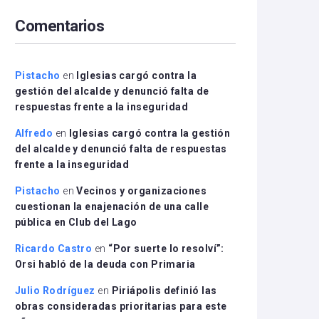
arriba/abajo
Comentarios
para
aumentar
o
disminuir
Pistacho
en
Iglesias cargó contra la
el
gestión del alcalde y denunció falta de
volumen.
respuestas frente a la inseguridad
Alfredo
en
Iglesias cargó contra la gestión
del alcalde y denunció falta de respuestas
frente a la inseguridad
Pistacho
en
Vecinos y organizaciones
cuestionan la enajenación de una calle
pública en Club del Lago
Ricardo Castro
en
“Por suerte lo resolví”:
Orsi habló de la deuda con Primaria
Julio Rodríguez
en
Piriápolis definió las
obras consideradas prioritarias para este