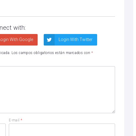
nect with:
ogin With Google
Login With Twitter
licada.
Los campos obligatorios están marcados con
*
E-mail
*