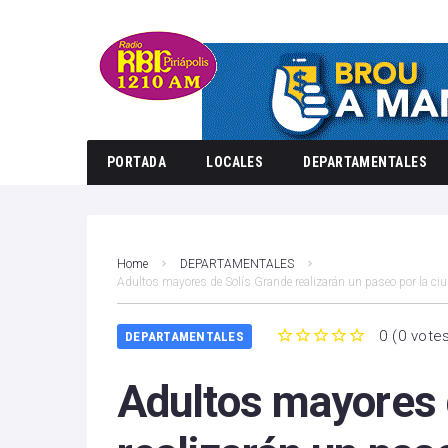
PORTADA
LOCALES
DEPARTAMENTALES
Home
DEPARTAMENTALES
Adultos mayores de Solís Grande realizarán un paseo por la ci
0
(
0 vote
DEPARTAMENTALES
1
2
3
4
5
Adultos mayores 