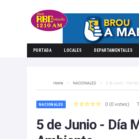
PORTADA
LOCALES
DEPARTAMENTALES
Home
NACIONALES
5 de Junio – Día Mu
0
(
0 votes
)
NACIONALES
1
2
3
4
5
5 de Junio - Día 