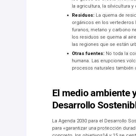
la agricultura, la silvicultura 
Residuos:
La quema de resid
orgánicos en los vertederos l
furanos, metano y carbono ne
los residuos se quema al air
las regiones que se están ur
Otras fuentes:
No toda la con
humana. Las erupciones volc
procesos naturales también
El medio ambiente y
Desarrollo Sostenib
La
Agenda 2030 para el Desarrollo Sos
para «garantizar una protección durad
concreto, los objetivos
14
y
15
se cent