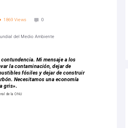
1869
Views
0
n contundencia. Mi mensaje a los
avar la contaminación, dejar de
stibles fósiles y dejar de construir
carbón. Necesitamos una economía
a gris».
eral de la ONU