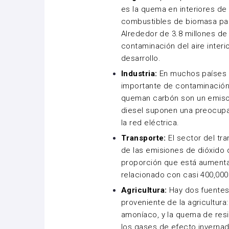
es la quema en interiores de
combustibles de biomasa par
Alrededor de
3.8 millones d
contaminación del aire interi
desarrollo.
Industria:
En muchos países l
importante de contaminación 
queman carbón son un emisor
diesel suponen una preocup
la red eléctrica.
Transporte:
El sector del tr
de las emisiones
de dióxido 
proporción que está aumenta
relacionado con casi 400,00
Agricultura:
Hay dos fuentes 
proveniente de la agricultura
amoníaco
, y la quema de res
los gases de efecto inverna