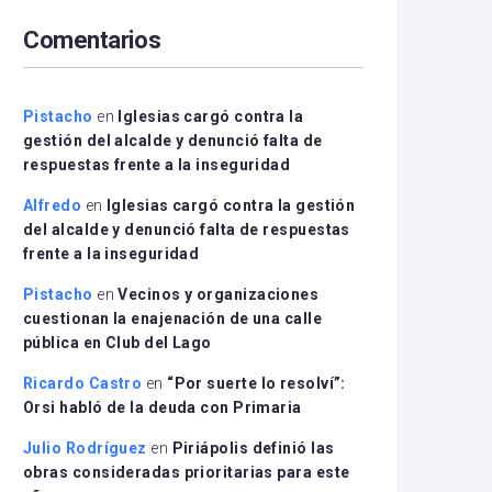
arriba/abajo
Comentarios
para
aumentar
o
disminuir
Pistacho
en
Iglesias cargó contra la
el
gestión del alcalde y denunció falta de
volumen.
respuestas frente a la inseguridad
Alfredo
en
Iglesias cargó contra la gestión
del alcalde y denunció falta de respuestas
frente a la inseguridad
Pistacho
en
Vecinos y organizaciones
cuestionan la enajenación de una calle
pública en Club del Lago
Ricardo Castro
en
“Por suerte lo resolví”:
Orsi habló de la deuda con Primaria
Julio Rodríguez
en
Piriápolis definió las
obras consideradas prioritarias para este