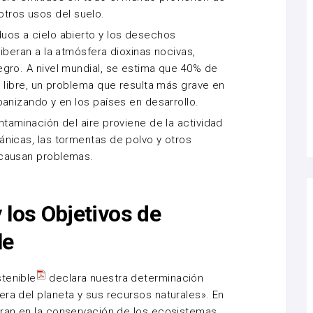
y otros usos del suelo.
uos a cielo abierto y los desechos
iberan a la atmósfera dioxinas nocivas,
gro. A nivel mundial, se estima que 40% de
e libre, un problema que resulta más grave en
banizando y en los países en desarrollo.
taminación del aire proviene de la actividad
ánicas, las
tormentas de polvo
y otros
 causan problemas.
 los Objetivos de
le
tenible
declara nuestra determinación
era del planeta y sus recursos naturales». En
ran en la conservación de los ecosistemas