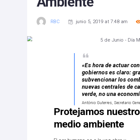
Ambiente
RBC
junio 5, 2019 at 7:48 am
«Es hora de actuar co
gobiernos es claro: gr
subvencionar los combu
nuevas centrales de 
verde, no una economí
António Guterres, Secretario Gen
Protejamos nuestro
medio ambiente