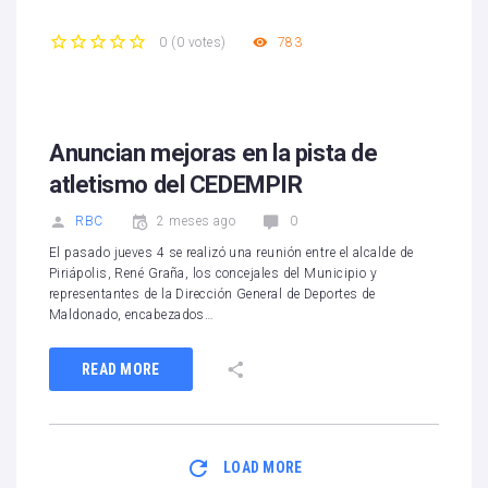
783
0
(
0 votes
)
1
2
3
4
5
Anuncian mejoras en la pista de
atletismo del CEDEMPIR
RBC
2 meses ago
0
El pasado jueves 4 se realizó una reunión entre el alcalde de
Piriápolis, René Graña, los concejales del Municipio y
representantes de la Dirección General de Deportes de
Maldonado, encabezados…
READ MORE
LOAD MORE