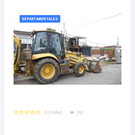
DEPARTAMENTALES
262
0
(
0 votes
)
1
2
3
4
5