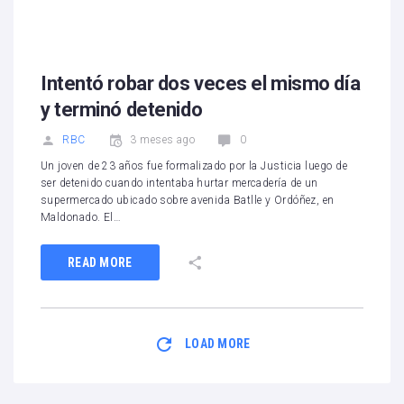
1
2
3
4
5
Intentó robar dos veces el mismo día
y terminó detenido
RBC
3 meses ago
0
Un joven de 23 años fue formalizado por la Justicia luego de
ser detenido cuando intentaba hurtar mercadería de un
supermercado ubicado sobre avenida Batlle y Ordóñez, en
Maldonado. El…
READ MORE
LOAD MORE