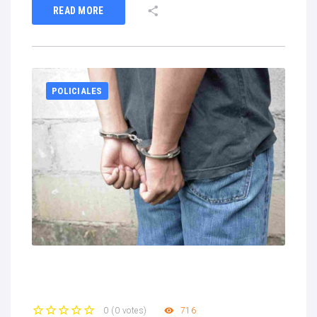
READ MORE
POLICIALES
716
0
(
0 votes
)