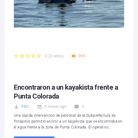
999
0
(
0 votes
)
1
2
3
4
5
Encontraron a un kayakista frente a
Punta Colorada
RBC
3 meses ago
0
Una rápida intervención de personal de la Subprefectura de
Piriápolis permitió asistir a un kayakista que se encontraba en
el agua frente a la zona de Punta Colorada. El operativo…