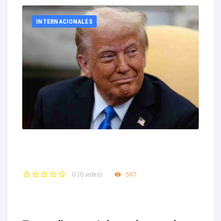
INTERNACIONALES
597
0
(
0 votes
)
1
2
3
4
5