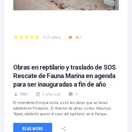
681
0
(
0 votes
)
1
2
3
4
5
Obras en reptilario y traslado de SOS
Rescate de Fauna Marina en agenda
para ser inauguradas a fin de año
RBC
2 años ago
0
El intendente Enrique Antía visitó las obras que se llevan
adelante en Piriápolis. El director de obras civiles, Mauricio
Tejera, adelantó que en el caso del reptilario, en el Parque…
READ MORE