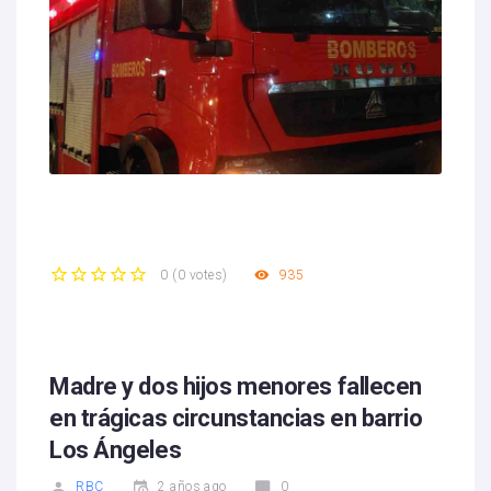
935
0
(
0 votes
)
1
2
3
4
5
Madre y dos hijos menores fallecen
en trágicas circunstancias en barrio
Los Ángeles
RBC
2 años ago
0