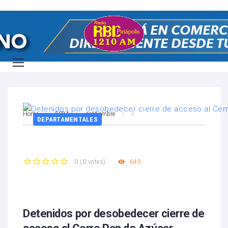
Home
2024
septiembre
8
DEPARTAMENTALES
649
0
(
0 votes
)
1
2
3
4
5
Detenidos por desobedecer cierre de