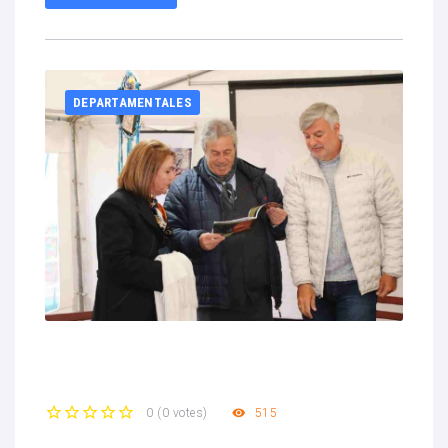
DEPARTAMENTALES
515
0
(
0 votes
)
1
2
3
4
5