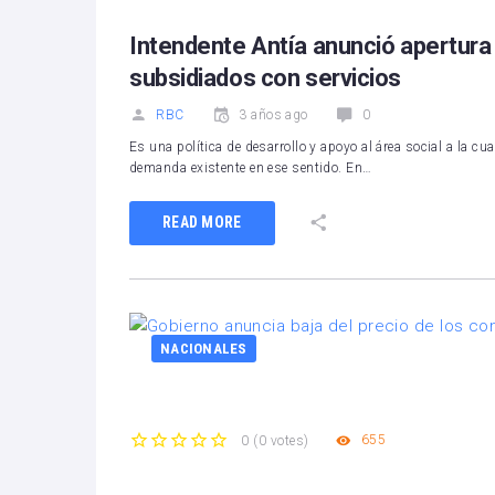
Intendente Antía anunció apertura 
subsidiados con servicios
RBC
3 años ago
0
Es una política de desarrollo y apoyo al área social a la c
demanda existente en ese sentido. En…
READ MORE
NACIONALES
655
0
(
0 votes
)
1
2
3
4
5