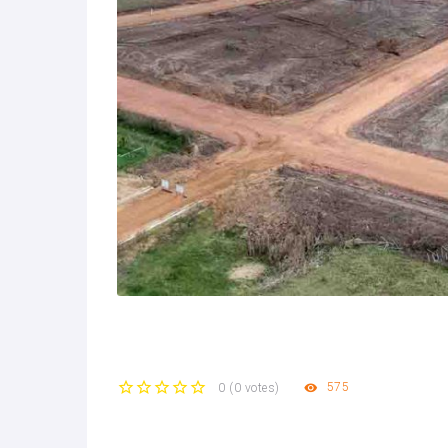
575
0
(
0 votes
)
1
2
3
4
5