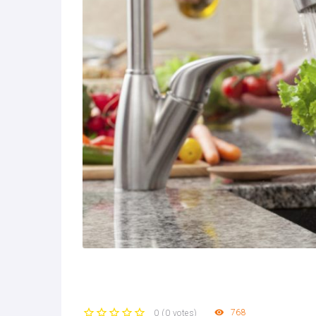
768
0
(
0 votes
)