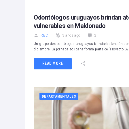
Odontólogos uruguayos brindan ate
vulnerables en Maldonado
RBC
3 años ago
2
Un grupo de odontólogos uruguayos brindará atención dent
diciembre. La jornada solidaria forma parte de “Proyecto 32”
READ MORE
DEPARTAMENTALES