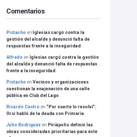
arriba/abajo
Comentarios
para
aumentar
o
disminuir
Pistacho
en
Iglesias cargó contra la
el
gestión del alcalde y denunció falta de
volumen.
respuestas frente a la inseguridad
Alfredo
en
Iglesias cargó contra la gestión
del alcalde y denunció falta de respuestas
frente a la inseguridad
Pistacho
en
Vecinos y organizaciones
cuestionan la enajenación de una calle
pública en Club del Lago
Ricardo Castro
en
“Por suerte lo resolví”:
Orsi habló de la deuda con Primaria
Julio Rodríguez
en
Piriápolis definió las
obras consideradas prioritarias para este