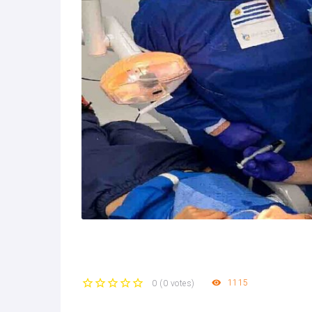
1115
0
(
0 votes
)
1
2
3
4
5