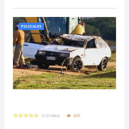
POLICIALES
600
0
(
0 votes
)
1
2
3
4
5