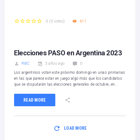
611
0
(
0 votes
)
1
2
3
4
5
Elecciones PASO en Argentina 2023
RBC
3 años ago
0
Los argentinos votan este próximo domingo en unas primarias
en las que parece estar en juego algo más que los candidatos
que se disputarán las elecciones generales de octubre, en…
READ MORE
LOAD MORE