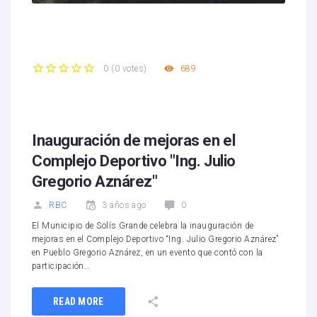
689
0
(
0 votes
)
1
2
3
4
5
Inauguración de mejoras en el
Complejo Deportivo "Ing. Julio
Gregorio Aznárez"
RBC
3 años ago
0
El Municipio de Solís Grande celebra la inauguración de
mejoras en el Complejo Deportivo “Ing. Julio Gregorio Aznárez”
en Pueblo Gregorio Aznárez, en un evento que contó con la
participación…
READ MORE