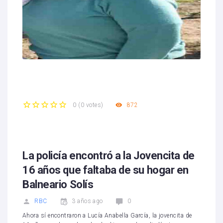
872
0
(
0 votes
)
1
2
3
4
5
La policía encontró a la Jovencita de
16 años que faltaba de su hogar en
Balneario Solís
RBC
3 años ago
0
Ahora sí encontraron a Lucía Anabella García, la jovencita de