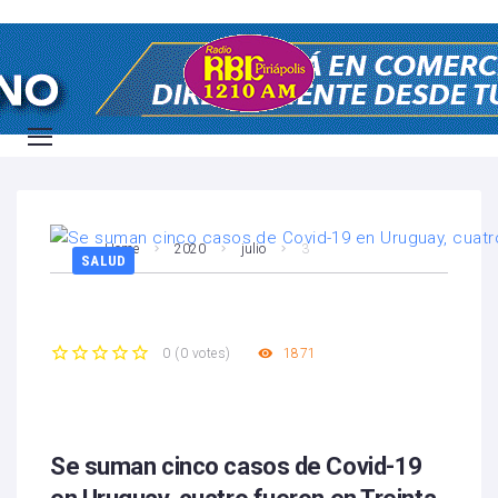
Home
2020
julio
3
SALUD
1871
0
(
0 votes
)
1
2
3
4
5
Se suman cinco casos de Covid-19