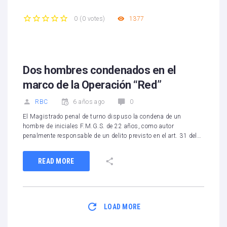
1377
0
(
0 votes
)
1
2
3
4
5
Dos hombres condenados en el
marco de la Operación “Red”
RBC
6 años ago
0
El Magistrado penal de turno dispuso la condena de un
hombre de iniciales F.M.G.S. de 22 años, como autor
penalmente responsable de un delito previsto en el art. 31 del…
READ MORE
LOAD MORE