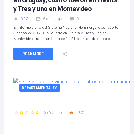
en Uruguay, cuatro fueron en Treinta
y Tres y uno en Montevideo
RBC
6 años ago
0
El informe diario del Sistema Nacional de Emergencias reportó
5 casos de COVID-19, cuatro en Treinta y Tres y uno en
Montevideo, tras el análisis de 1.121 pruebas de detección.…
READ MORE
DEPARTAMENTALES
1301
0
(
0 votes
)
1
2
3
4
5