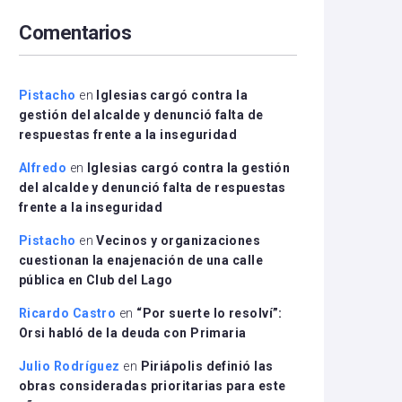
arriba/abajo
Comentarios
para
aumentar
o
disminuir
Pistacho
en
Iglesias cargó contra la
el
gestión del alcalde y denunció falta de
volumen.
respuestas frente a la inseguridad
Alfredo
en
Iglesias cargó contra la gestión
del alcalde y denunció falta de respuestas
frente a la inseguridad
Pistacho
en
Vecinos y organizaciones
cuestionan la enajenación de una calle
pública en Club del Lago
Ricardo Castro
en
“Por suerte lo resolví”:
Orsi habló de la deuda con Primaria
Julio Rodríguez
en
Piriápolis definió las
obras consideradas prioritarias para este