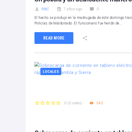
RBC
7 años ago
0
El hecho se produjo en la madrugada de éste domingo tras u
Policías de Maldonado. El funcionario fue herido de…
READ MORE
LOCALES
540
0
(
0 votes
)
1
2
3
4
5