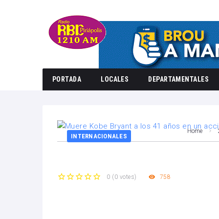
PORTADA
LOCALES
DEPARTAMENTALES
Home
INTERNACIONALES
758
0
(
0 votes
)
1
2
3
4
5