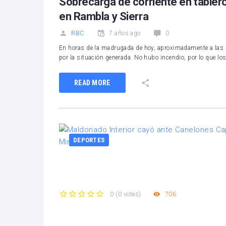
Sobrecarga de corriente en tablero
en Rambla y Sierra
RBC
7 años ago
0
En horas de la madrugada de hoy, aproximadamente a las 
por la situación generada. No hubo incendio, por lo que 
READ MORE
DEPORTES
706
0
(
0 votes
)
1
2
3
4
5