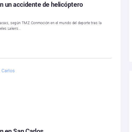
n un accidente de helicóptero
alabasas, según TMZ.Conmoción en el mundo del deporte tras la
geles Lakers…
on en San Carlos