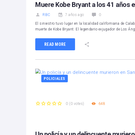
Muere Kobe Bryant a los 41 años e
RBC
7 años ago
0
El siniestro tuvo lugar en la localidad californiana de C
muerte de Kobe Bryant. El legendario exjugador de Los Án
READ MORE
POLICIALES
648
0
(
0 votes
)
1
2
3
4
5
Un policía y un delincuente murier