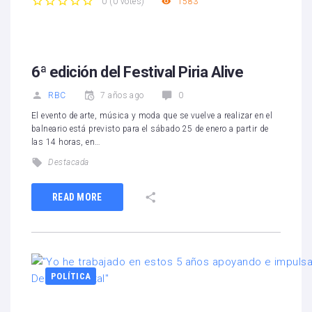
1583
0
(
0 votes
)
1
2
3
4
5
6ª edición del Festival Piria Alive
RBC
7 años ago
0
El evento de arte, música y moda que se vuelve a realizar en el
balneario está previsto para el sábado 25 de enero a partir de
las 14 horas, en…
Destacada
READ MORE
POLÍTICA