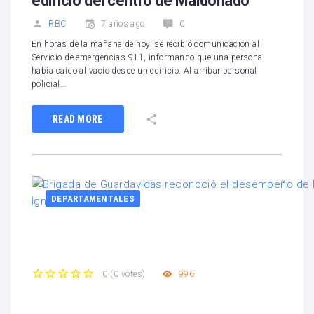
edificio del centro de Maldonado
RBC
7 años ago
0
En horas de la mañana de hoy, se recibió comunicación al
Servicio de emergencias 911, informando que una persona
había caído al vacío desde un edificio. Al arribar personal
policial…
READ MORE
DEPARTAMENTALES
996
0
(
0 votes
)
1
2
3
4
5