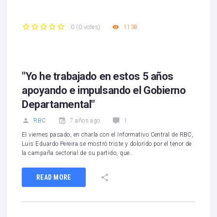
1138
0
(
0 votes
)
1
2
3
4
5
"Yo he trabajado en estos 5 años
apoyando e impulsando el Gobierno
Departamental"
RBC
7 años ago
1
El viernes pasado, en charla con el Informativo Central de RBC,
Luis Eduardo Pereira se mostró triste y dolorido por el tenor de
la campaña sectorial de su partido, que…
READ MORE