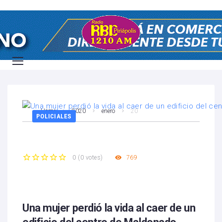
Home
2020
enero
20
POLICIALES
769
0
(
0 votes
)
1
2
3
4
5
Una mujer perdió la vida al caer de un