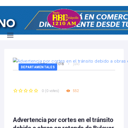
Home
2018
julio
DEPARTAMENTALES
552
0
(
0 votes
)
1
2
3
4
5
Advertencia por cortes en el tránsito