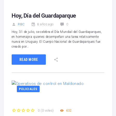
Hoy, Día del Guardaparque
RBC
8 años ago
0
Hoy, 31 de julio, se celebra el Día Mundial del Guardaparques,
en homenaje a quienes desempeñan una tarea relativamente
nueva en Uruguay. El Cuerpo Nacional de Guardaparques fue
creado por…
READ MORE
POLICIALES
602
0
(
0 votes
)
1
2
3
4
5