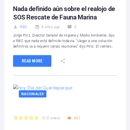
Nada definido aún sobre el realojo de
SOS Rescate de Fauna Marina
RBC
8 años ago
0
Jorge Píriz, Director General de Higiene y Medio Ambiente, dijo
a RBC que nada está definido todavía. “Llegar a una solución
definitiva va a requerir varias reuniones” dijo Píriz. El viernes…
READ MORE
NACIONALES
651
0
(
0 votes
)
1
2
3
4
5