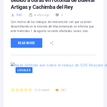
debido a obras en rotonda de Bulevar
Artigas y Cachimba del Rey
RBC
8 años ago
0
Con motivo de los trabajos de intervención vial que se están
desarrollando en la rotonda del Macromercado se informa que
este miércoles 1 de agosto se verán afectadas varias vías…
READ MORE
LOCALES
567
0
(
0 votes
)
1
2
3
4
5