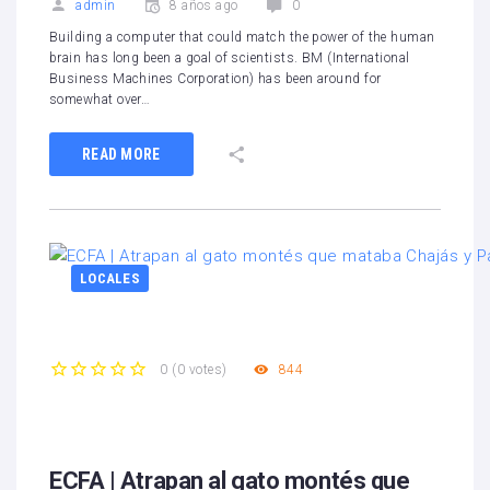
admin
8 años ago
0
Building a computer that could match the power of the human
brain has long been a goal of scientists. BM (International
Business Machines Corporation) has been around for
somewhat over…
READ MORE
LOCALES
844
0
(
0 votes
)
1
2
3
4
5
ECFA | Atrapan al gato montés que