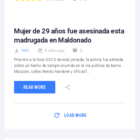
1
2
3
4
5
Mujer de 29 años fue asesinada esta
madrugada en Maldonado
RBC
8 años ago
0
Próximo a la hora 03:20 de esta jornada, la policía fue alertada
sobre un hecho de sangre ocurrido en la vía pública de barrio
Mazzoni, calles Benito Nardone y Oficial1…
READ MORE
LOAD MORE