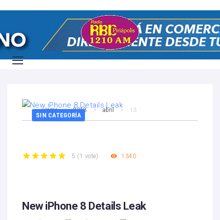
Home
2018
abril
13
SIN CATEGORÍA
1340
5
(
1 vote
)
1
2
3
4
5
New iPhone 8 Details Leak