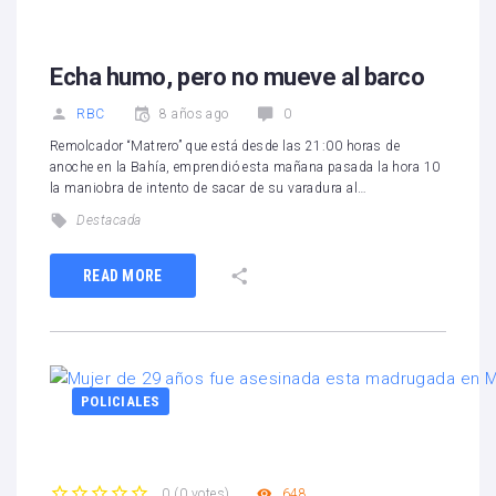
Echa humo, pero no mueve al barco
RBC
8 años ago
0
Remolcador “Matrero” que está desde las 21:00 horas de
anoche en la Bahía, emprendió esta mañana pasada la hora 10
la maniobra de intento de sacar de su varadura al…
Destacada
READ MORE
POLICIALES
648
0
(
0 votes
)