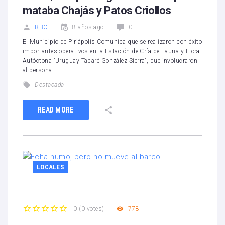
mataba Chajás y Patos Criollos
RBC
8 años ago
0
El Municipio de Piriápolis Comunica que se realizaron con éxito
importantes operativos en la Estación de Cría de Fauna y Flora
Autóctona “Uruguay Tabaré González Sierra”, que involucraron
al personal…
Destacada
READ MORE
LOCALES
778
0
(
0 votes
)
1
2
3
4
5