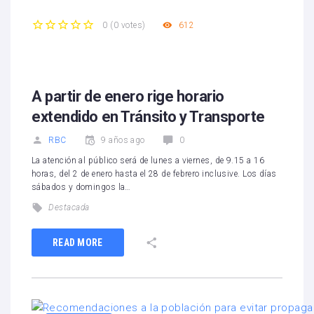
612
0
(
0 votes
)
1
2
3
4
5
A partir de enero rige horario
extendido en Tránsito y Transporte
RBC
9 años ago
0
La atención al público será de lunes a viernes, de 9.15 a 16
horas, del 2 de enero hasta el 28 de febrero inclusive. Los días
sábados y domingos la…
Destacada
READ MORE