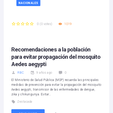
NACIONALES
1019
0
(
0 votes
)
1
2
3
4
5
Recomendaciones a la población
para evitar propagación del mosquito
Aedes aegypti
RBC
9 años ago
0
El Ministerio de Salud Pública (MSP) recuerda las principales
medidas de prevención para evitar la propagación del mosquito
Aedes aegypti, transmisor de las enfermedades de dengue,
zika y chikungunya. Evitar…
Destacada