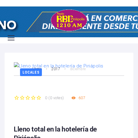
Home
2017
diciembre
LOCALES
607
0
(
0 votes
)
1
2
3
4
5
Lleno total en la hotelería de