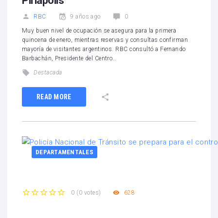
Piriápolis
RBC
9 años ago
0
Muy buen nivel de ocupación se asegura para la primera
quincena de enero, mientras reservas y consultas confirman
mayoría de visitantes argentinos. RBC consultó a Fernando
Barbachán, Presidente del Centro…
Destacada
READ MORE
DEPARTAMENTALES
628
0
(
0 votes
)
1
2
3
4
5