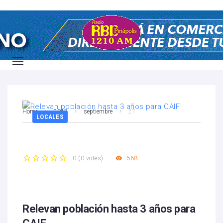
Home
2017
septiembre
27
LOCALES
568
0
(
0 votes
)
1
2
3
4
5
Relevan población hasta 3 años para