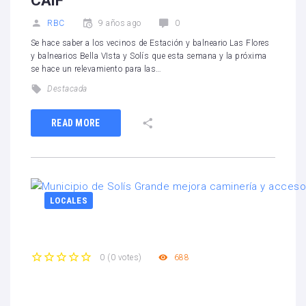
CAIF
RBC
9 años ago
0
Se hace saber a los vecinos de Estación y balneario Las Flores
y balnearios Bella VIsta y Solís que esta semana y la próxima
se hace un relevamiento para las…
Destacada
READ MORE
LOCALES
688
0
(
0 votes
)
1
2
3
4
5