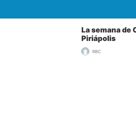
La semana de C
Piriápolis
RBC