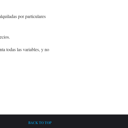
lquiladas por particulares
ecios.
ta todas las variables, y no
BACK TO TOP